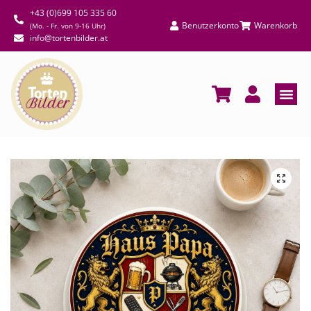
+43 (0)699 105 335 60
Benutzerkonto
Warenkorb
(Mo. - Fr. von 9-16 Uhr)
info@tortenbilder.at