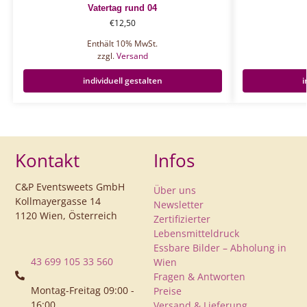
Vatertag rund 04
€
12,50
Enthält 10% MwSt.
zzgl.
Versand
individuell gestalten
i
Kontakt
Infos
C&P Eventsweets GmbH
Über uns
Kollmayergasse 14
Newsletter
1120 Wien, Österreich
Zertifizierter
Lebensmitteldruck
Essbare Bilder – Abholung in
43 699 105 33 560
Wien
Fragen & Antworten
Montag-Freitag 09:00 -
Preise
16:00
Versand & Lieferung