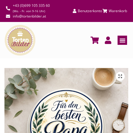
+43 (0)699 105 335 60
Benutzerkonto
Warenkorb
(Mo. - Fr. von 9-16 Uhr)
info@tortenbilder.at