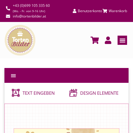
+43 (0)699 105 335 60
Benutzerkonto
Warenkorb
(Mo. - Fr. von 9-16 Uhr)
info@tortenbilder.at
TEXT EINGEBEN
DESIGN ELEMENTE