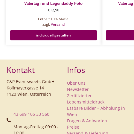
Vatertag rund Legendaddy Foto
Vatertag
€
12,50
Enthält 10% MwSt.
zzgl.
Versand
individuell gestalten
Kontakt
Infos
C&P Eventsweets GmbH
Über uns
Kollmayergasse 14
Newsletter
1120 Wien, Österreich
Zertifizierter
Lebensmitteldruck
Essbare Bilder – Abholung in
43 699 105 33 560
Wien
Fragen & Antworten
Montag-Freitag 09:00 -
Preise
16:00
Versand & Lieferung