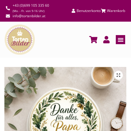
+43 (0)699 105 335 60
Benutzerkonto
Warenkorb
(Mo. - Fr. von 9-16 Uhr)
info@tortenbilder.at