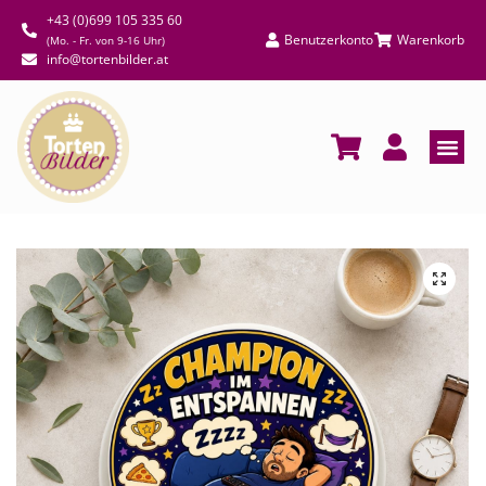
+43 (0)699 105 335 60
Benutzerkonto
Warenkorb
(Mo. - Fr. von 9-16 Uhr)
info@tortenbilder.at