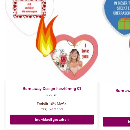
Burn away Design herzförmig 01
Burn aw
€
29,70
Enthält 10% MwSt.
zzgl.
Versand
individuell gestalten
i