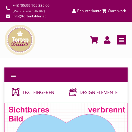
+43 (0)699 105 335 60
Benutzerkonto
Warenkorb
(Mo. - Fr. von 9-16 Uhr)
info@tortenbilder.at
TEXT EINGEBEN
DESIGN ELEMENTE