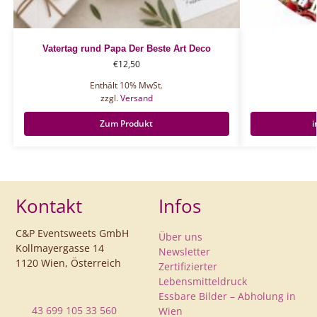
Vatertag rund Papa Der Beste Art Deco
€
12,50
Enthält 10% MwSt.
zzgl.
Versand
Zum Produkt
i
Kontakt
Infos
C&P Eventsweets GmbH
Über uns
Kollmayergasse 14
Newsletter
1120 Wien, Österreich
Zertifizierter
Lebensmitteldruck
Essbare Bilder – Abholung in
43 699 105 33 560
Wien