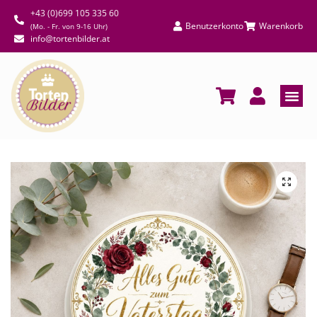
+43 (0)699 105 335 60
Benutzerkonto
Warenkorb
(Mo. - Fr. von 9-16 Uhr)
info@tortenbilder.at