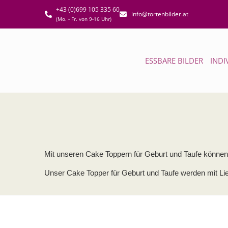
+43 (0)699 105 335 60
info@tortenbilder.at
(Mo. - Fr. von 9-16 Uhr)
ESSBARE BILDER
INDI
Mit unseren Cake Toppern für Geburt und Taufe können S
Unser Cake Topper für Geburt und Taufe werden mit Lieb