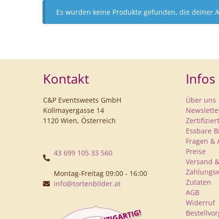
Es wurden keine Produkte gefunden, die deiner 
Kontakt
Infos
C&P Eventsweets GmbH
Über uns
Kollmayergasse 14
Newslette
1120 Wien, Österreich
Zertifizie
Essbare B
Fragen & 
Preise
43 699 105 33 560
Versand &
Zahlungs
Montag-Freitag 09:00 - 16:00
Zutaten
info@tortenbilder.at
AGB
Widerruf
Bestellvo