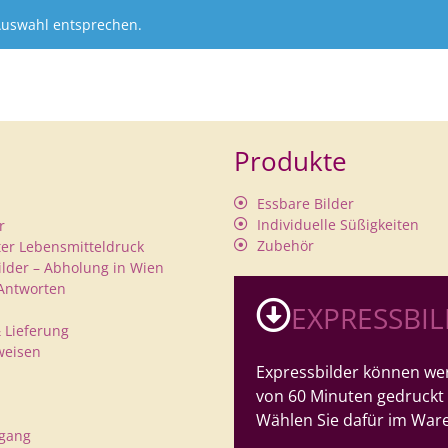
Auswahl entsprechen.
Produkte
Essbare Bilder
Individuelle Süßigkeiten
r
Zubehör
rter Lebensmitteldruck
ilder – Abholung in Wien
Antworten
EXPRESSBI
 Lieferung
weisen
Expressbilder können wer
von 60 Minuten gedruckt
Wählen Sie dafür im War
rgang